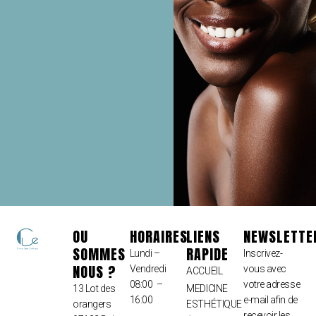
OU
HORAIRES
LIENS
NEWSLETTE
SOMMES
RAPIDE
Lundi –
Inscrivez-
NOUS ?
Vendredi
vous avec
ACCUEIL
08:00 –
votre adresse
13 Lot des
MEDICINE
16:00
e-mail afin de
orangers
ESTHÉTIQUE
recevoir les